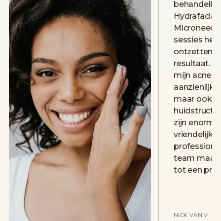
behandeling
Hydrafacial,
Microneedlin
sessies heb
ontzettend b
resultaat. Ni
mijn acne li
aanzienlijk 
maar ook mi
huidstructuu
zijn enorm 
vriendelijkh
professional
team maakt
tot een pret
NICK VAN V.