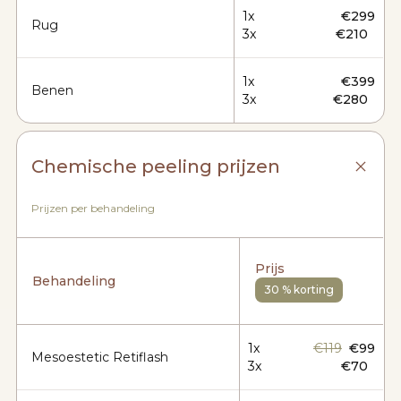
1x
€299
Rug
3x
€210
1x
€399
Benen
3x
€280
Chemische peeling prijzen
Prijzen per behandeling
Prijs
Behandeling
30 % korting
1x
€119
€99
Mesoestetic Retiflash
3x
€70