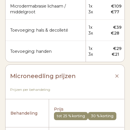
Microdermabrasie lichaam /
1x
€109
middelgroot
3x
€77
1x
€39
Toevoeging: hals & decolleté
3x
€28
1x
€29
Toevoeging: handen
3x
€21
Microneedling prijzen
Prijzen per behandeling
Prijs
Behandeling
tot 25 % korting
30 % korting