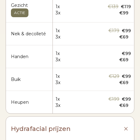
Gezicht
1x
€139
€119
3x
€99
ACTIE
1x
€179
€99
Nek & decolleté
3x
€69
1x
€99
Handen
3x
€69
1x
€129
€99
Buik
3x
€69
1x
€199
€99
Heupen
3x
€69
Hydrafacial prijzen