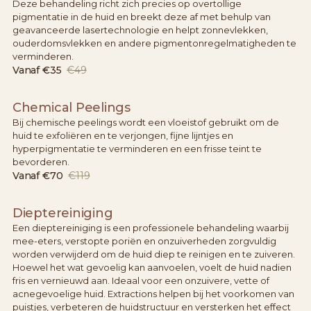
Deze behandeling richt zich precies op overtollige
pigmentatie in de huid en breekt deze af met behulp van
geavanceerde lasertechnologie en helpt zonnevlekken,
ouderdomsvlekken en andere pigmentonregelmatigheden te
verminderen.
Vanaf
€35
€49
Chemical Peelings
Bij chemische peelings wordt een vloeistof gebruikt om de
huid te exfoliëren en te verjongen, fijne lijntjes en
hyperpigmentatie te verminderen en een frisse teint te
bevorderen.
Vanaf
€70
€119
Dieptereiniging
Een dieptereiniging is een professionele behandeling waarbij
mee-eters, verstopte poriën en onzuiverheden zorgvuldig
worden verwijderd om de huid diep te reinigen en te zuiveren.
Hoewel het wat gevoelig kan aanvoelen, voelt de huid nadien
fris en vernieuwd aan. Ideaal voor een onzuivere, vette of
acnegevoelige huid. Extractions helpen bij het voorkomen van
puistjes, verbeteren de huidstructuur en versterken het effect