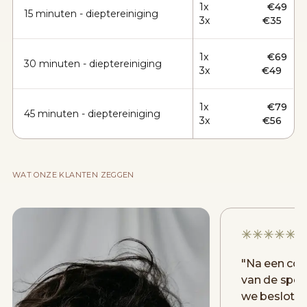
1x
€49
15 minuten - dieptereiniging
3x
€35
1x
€69
30 minuten - dieptereiniging
3x
€49
1x
€79
45 minuten - dieptereiniging
3x
€56
WAT ONZE KLANTEN ZEGGEN
"
Na een con
van de spec
we beslote