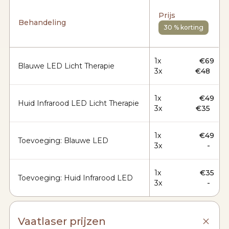
Prijs
Behandeling
30 % korting
1x
€69
Blauwe LED Licht Therapie
3x
€48
1x
€49
Huid Infrarood LED Licht Therapie
3x
€35
1x
€49
Toevoeging: Blauwe LED
3x
-
1x
€35
Toevoeging: Huid Infrarood LED
3x
-
Vaatlaser prijzen