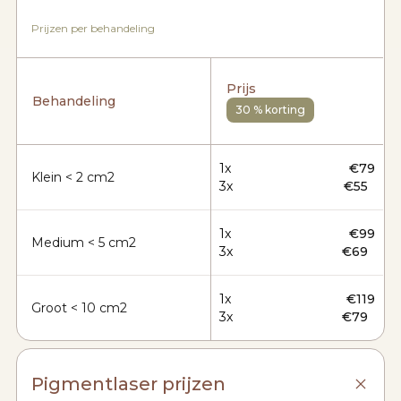
Prijzen per behandeling
Prijs
Behandeling
30 % korting
1x
€79
Klein < 2 cm2
3x
€55
1x
€99
Medium < 5 cm2
3x
€69
1x
€119
Groot < 10 cm2
3x
€79
Pigmentlaser prijzen