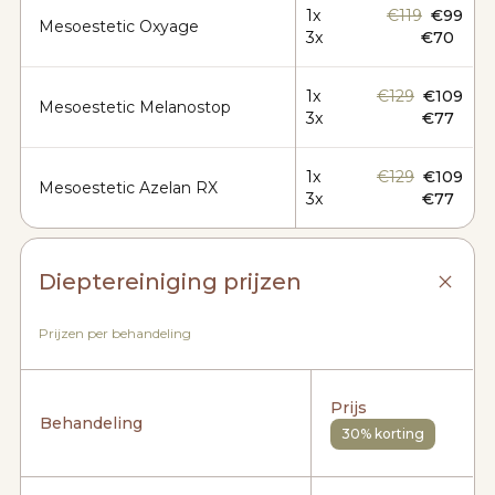
1x
€119
€99
Mesoestetic Oxyage
3x
€70
1x
€129
€109
Mesoestetic Melanostop
3x
€77
1x
€129
€109
Mesoestetic Azelan RX
3x
€77
Dieptereiniging prijzen
Prijzen per behandeling
Prijs
Behandeling
30% korting