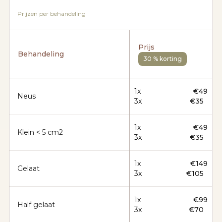
Prijzen per behandeling
Prijs
Behandeling
30 % korting
1x
€49
Neus
3x
€35
1x
€49
Klein < 5 cm2
3x
€35
1x
€149
Gelaat
3x
€105
1x
€99
Half gelaat
3x
€70