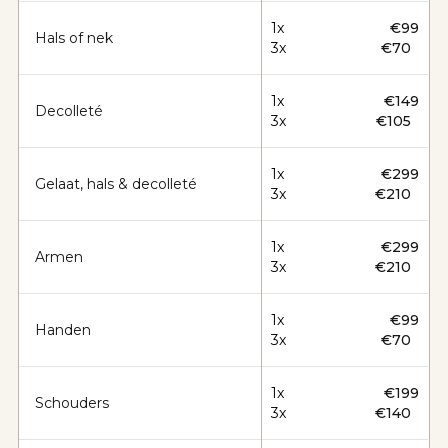
1x
€99
Hals of nek
3x
€70
1x
€149
Decolleté
3x
€105
1x
€299
Gelaat, hals & decolleté
3x
€210
1x
€299
Armen
3x
€210
1x
€99
Handen
3x
€70
1x
€199
Schouders
3x
€140