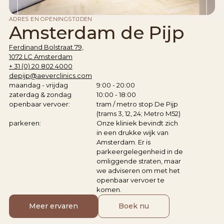
ADRES EN OPENINGSTIJDEN
Amsterdam de Pijp
Ferdinand Bolstraat 79,
1072 LC Amsterdam
+ 31 (0) 20 802 4000
depijp@aeverclinics.com
maandag - vrijdag
9:00 - 20:00
zaterdag & zondag
10:00 - 18:00
openbaar vervoer:
tram / metro stop De Pijp
(trams 3, 12, 24; Metro M52)
parkeren:
Onze kliniek bevindt zich
in een drukke wijk van
Amsterdam. Er is
parkeergelegenheid in de
omliggende straten, maar
we adviseren om met het
openbaar vervoer te
komen.
Meer ervaren
Boek nu