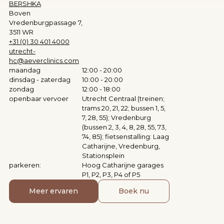
BERSHKA
Boven
Vredenburgpassage 7,
3511 WR
+31 (0) 30 401 4000
utrecht-
hc@aeverclinics.com
maandag
12:00 - 20:00
dinsdag - zaterdag
10:00 - 20:00
zondag
12:00 - 18:00
openbaar vervoer
Utrecht Centraal (treinen;
trams 20, 21, 22; bussen 1, 5,
7, 28, 55); Vredenburg
(bussen 2, 3, 4, 8, 28, 55, 73,
74, 85); fietsenstalling: Laag
Catharijne, Vredenburg,
Stationsplein
parkeren:
Hoog Catharijne garages
P1, P2, P3, P4 of P5
Meer ervaren
Boek nu