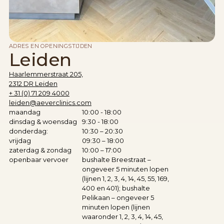
ADRES EN OPENINGSTIJDEN
Leiden
Haarlemmerstraat 205,
2312 DR Leiden
+ 31 (0) 71 209 4000
leiden@aeverclinics.com
maandag
10:00 - 18:00
dinsdag & woensdag
9:30 - 18:00
donderdag:
10:30 – 20:30
vrijdag
09:30 – 18:00
zaterdag & zondag
10:00 – 17:00
openbaar vervoer
bushalte Breestraat –
ongeveer 5 minuten lopen
(lijnen 1, 2, 3, 4, 14, 45, 55, 169,
400 en 401); bushalte
Pelikaan – ongeveer 5
minuten lopen (lijnen
waaronder 1, 2, 3, 4, 14, 45,