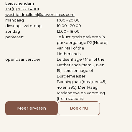
Leidschendam
+31 (0)70 228 4001
westfieldmallofnl@aeverclinics.com
mandaag
11:00 - 20:00
dinsdag - zaterdag
10:00 - 20:00
zondag
12:00 - 18:00
parkeren:
Je kunt gratis parkeren in
parkeergarage P2 (Noord)
van Mall of the
Netherlands.
openbaar vervoer:
Leidsenhage / Mall of the
Netherlands (tram 2, 6 en
19); Leidsenhage of
Burgemeester
Banninglaan (buslijnen 45,
46 en 395); Den Haag
Mariahoeve en Voorburg
(trein stations).
Meer ervaren
Boek nu