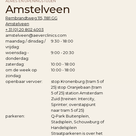
ADRES EN OPENINGSTIJDEN
Amstelveen
Rembrandtweg 115, 1181 GG
Amstelveen
+ 31 (0) 20 802 4003
amstelveen@aeverclinics.com
maandag / dinsdag /
9:30 - 18:00
vrijdag:
woensdag -
9:00 - 20:30
donderdag:
zaterdag:
10:00 - 18:00
om de week op
10:00 - 18:00
zondag:
openbaar vervoer:
stop Kronenburg (tram 5 of
25) stop Oranjebaan (tram
5 of 25) station Amsterdam
Zuid (treinen: Intercity,
Sprinter; overstappunt
naar tram 5 of 25)
parkeren:
Q‑Park Buitenplein,
Stadsplein, Schouwburg of
Handelsplein
Straatparkeren is over het