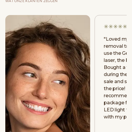
WAT ONZE KLANTEN ZEGGEN
"
Loved my fi
removal tre
use the Gen
laser, the be
Bought a fu
during thei
sale and stil
the price! H
recommend! 
package for 
LED light th
with my psor