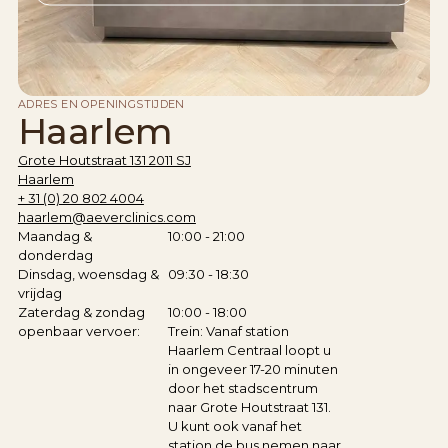
ADRES EN OPENINGSTIJDEN
Haarlem
Grote Houtstraat 131 2011 SJ
Haarlem
+ 31 (0) 20 802 4004
haarlem@aeverclinics.com
Maandag &
10:00 - 21:00
donderdag
Dinsdag, woensdag &
09:30 - 18:30
vrijdag
Zaterdag & zondag
10:00 - 18:00
openbaar vervoer:
Trein: Vanaf station
Haarlem Centraal loopt u
in ongeveer 17-20 minuten
door het stadscentrum
naar Grote Houtstraat 131.
U kunt ook vanaf het
station de bus nemen naar