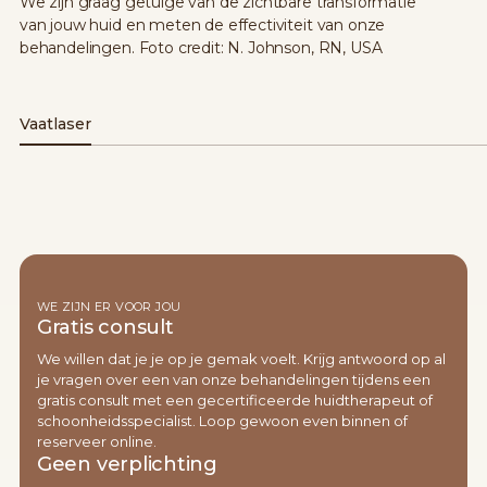
We zijn graag getuige van de zichtbare transformatie
van jouw huid en meten de effectiviteit van onze
behandelingen. Foto credit: N. Johnson, RN, USA
Vaatlaser
voor
na 1 behandeling
WE ZIJN ER VOOR JOU
Gratis consult
We willen dat je je op je gemak voelt. Krijg antwoord op al
je vragen over een van onze behandelingen tijdens een
gratis consult met een gecertificeerde huidtherapeut of
schoonheidsspecialist. Loop gewoon even binnen of
reserveer online.
Geen verplichting