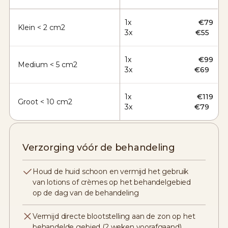
1x
€79
Klein < 2 cm2
3x
€55
1x
€99
Medium < 5 cm2
3x
€69
1x
€119
Groot < 10 cm2
3x
€79
Verzorging vóór de behandeling
Houd de huid schoon en vermijd het gebruik
van lotions of crèmes op het behandelgebied
op de dag van de behandeling
Vermijd directe blootstelling aan de zon op het
behandelde gebied (2 weken voorafgaand)