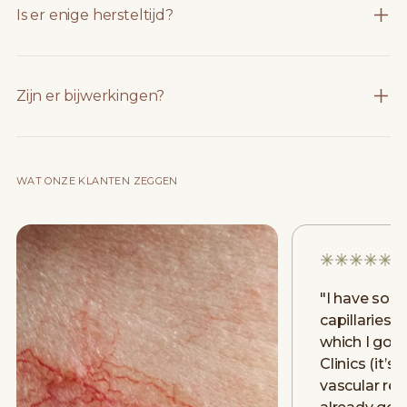
Is er enige hersteltijd?
Zijn er bijwerkingen?
WAT ONZE KLANTEN ZEGGEN
"
I have som
capillaries 
which I got 
Clinics (it’s 
vascular re