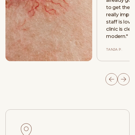
already gon
to get the r
really impre
staff is love
clinic is cle
modern.
"
TANJA P.