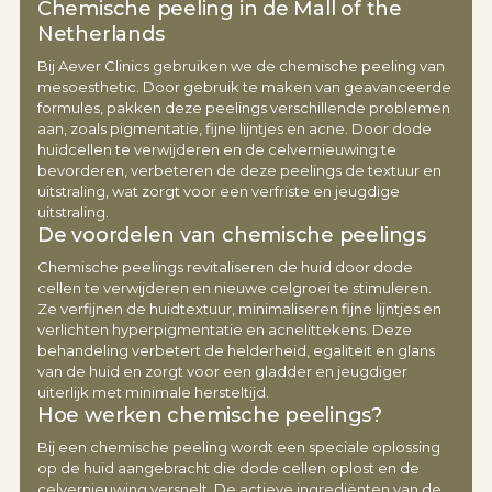
Chemische peeling in de Mall of the
Netherlands
Bij Aever Clinics gebruiken we de chemische peeling van
mesoesthetic. Door gebruik te maken van geavanceerde
formules, pakken deze peelings verschillende problemen
aan, zoals pigmentatie, fijne lijntjes en acne. Door dode
huidcellen te verwijderen en de celvernieuwing te
bevorderen, verbeteren de deze peelings de textuur en
uitstraling, wat zorgt voor een verfriste en jeugdige
uitstraling.
De voordelen van chemische peelings
Chemische peelings revitaliseren de huid door dode
cellen te verwijderen en nieuwe celgroei te stimuleren.
Ze verfijnen de huidtextuur, minimaliseren fijne lijntjes en
verlichten hyperpigmentatie en acnelittekens. Deze
behandeling verbetert de helderheid, egaliteit en glans
van de huid en zorgt voor een gladder en jeugdiger
uiterlijk met minimale hersteltijd.
Hoe werken chemische peelings?
Bij een chemische peeling wordt een speciale oplossing
op de huid aangebracht die dode cellen oplost en de
celvernieuwing versnelt. De actieve ingrediënten van de