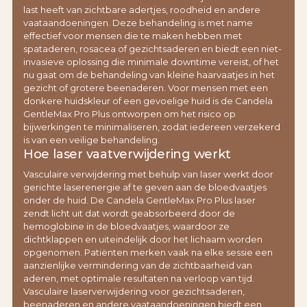
last heeft van zichtbare adertjes, roodheid en andere
vaataandoeningen. Deze behandeling is met name
effectief voor mensen die te maken hebben met
spataderen, rosacea of gezichtsaderen en biedt een niet-
invasieve oplossing die minimale downtime vereist, of het
nu gaat om de behandeling van kleine haarvaatjes in het
gezicht of grotere beenaderen. Voor mensen met een
donkere huidskleur of een gevoelige huid is de Candela
GentleMax Pro Plus ontworpen om het risico op
bijwerkingen te minimaliseren, zodat iedereen verzekerd
is van een veilige behandeling.
Hoe laser vaatverwijdering werkt
Vasculaire verwijdering met behulp van laser werkt door
gerichte laserenergie af te geven aan de bloedvaatjes
onder de huid. De Candela GentleMax Pro Plus laser
zendt licht uit dat wordt geabsorbeerd door de
hemoglobine in de bloedvaatjes, waardoor ze
dichtklappen en uiteindelijk door het lichaam worden
opgenomen. Patiënten merken vaak na elke sessie een
aanzienlijke vermindering van de zichtbaarheid van
aderen, met optimale resultaten na verloop van tijd.
Vasculaire laserverwijdering voor gezichtsaderen,
beenaderen en andere vaataandoeningen biedt een