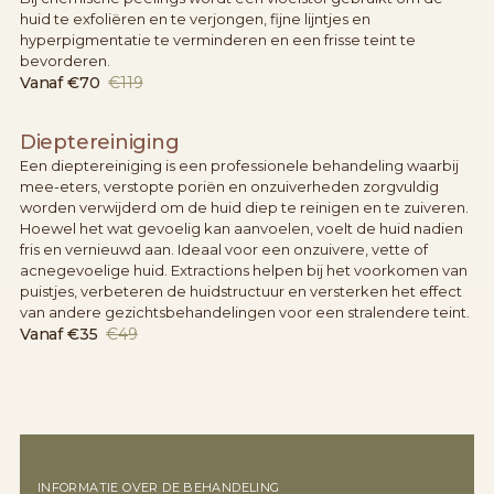
huid te exfoliëren en te verjongen, fijne lijntjes en
hyperpigmentatie te verminderen en een frisse teint te
bevorderen.
Vanaf
€70
€119
Dieptereiniging
Een dieptereiniging is een professionele behandeling waarbij
mee-eters, verstopte poriën en onzuiverheden zorgvuldig
worden verwijderd om de huid diep te reinigen en te zuiveren.
Hoewel het wat gevoelig kan aanvoelen, voelt de huid nadien
fris en vernieuwd aan. Ideaal voor een onzuivere, vette of
acnegevoelige huid. Extractions helpen bij het voorkomen van
puistjes, verbeteren de huidstructuur en versterken het effect
van andere gezichtsbehandelingen voor een stralendere teint.
Vanaf
€35
€49
INFORMATIE OVER DE BEHANDELING