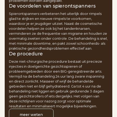
problemen worden aangepakt.
De voordelen van spierontspanners
Spierontspanners verbeteren het uiterlijk door rimpels
glad te strijken en nieuwe rimpels te voorkomen,
waardoor je er jeugdiger uitziet. Naast de cosmetische
voordelen helpen ze ook bij het tandenknarsen,
verminderen ze de frequentie van migraine en houden ze
overmatig zweten onder controle. De behandeling is snel,
met minimale downtime, en pakt zowel schoonheids- als
praktische gezondheidsproblemen effectief aan.
De procedure
Deze niet-chirurgische procedure bestaat uit precieze
injecties in doelgerichte gezichtsspieren of
probleemgebieden door een BIG-geregistreerde arts.
Vermijd na de behandeling 24 uur lang zware inspanning
en direct zonlicht. Masseer of wrijf de behandelde
gebieden niet en blijf gehydrateerd. Ga tot 4 uur na de
behandeling niet liggen en gebruik gedurende 3 dagen
geen gezichtsrollers of iets dergelijks. Het volgen van
deze richtlijnen voor nazorg zorgt voor optimale
resultaten en minimaliseert mogelijke bijwerkingen.
meer weten