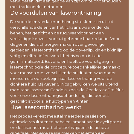
verwijderen, dat een gedoe kan zijn om te onderhouden
met traditionele methoden.
De voordelen van laserontharing
De voordelen van laserontharing strekken zich uit tot
verschillende delen van het lichaam, waaronder de
benen, het gezicht en de rug, waardoor het een
veelzijdige keuze is voor uitgebreide haarreductie. Voor
degenen die zich zorgen maken over gevoelige
gebieden is laserontharing op de bovenlip, kin en bikinilijn
veilig en effectief en wordt het risico op irritatie
geminimaliseerd. Bovendien heeft de vooruitgang in
lasertechnologie de procedure toegankelijker gemaakt
voor mensen met verschillende huidtinten, waaronder
mensen die op zoek zijn naar laserontharing voor de
donkere huid. Bij Aever Clinics gebruiken we uitsluitend
medische lasers van Candela, zoals de GentleMax Pro Plus
voor onze laserontharingsbehandeling, die perfect
geschikt is voor alle huidtypen en -tinten.
Hoe laserontharing werkt
Het proces vereist meestal meerdere sessies om
optimale resultaten te behalen, omdat haar in cycli groeit
en de laser het meest effectief is tijdens de actieve
groeifase. Met elke sessie merken patiënten een