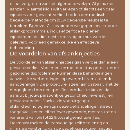
of het vergroten van het algemene welzijn. Of je nu een
aanzienlijk aantal kilo’s wilt verliezen of slechts een paar,
injecties voor gewichtsverlies bieden een medisch
begeleide methode om jouw gewenste resultaat te
bereiken. Bij Aever Clinics bieden we gepersonaliseerde
afslankprogramma’s, inclusief zelf toe te dienen
injectiepennen die rechtstreeks bij jou thuis worden
geleverd, voor een gemakkelijke en effectieve
behandeling.
De voordelen van afslankinjecties
De voordelen van afslankinjecties gaan verder dan alleen
gewichtsverlies. Voor mensen met obesitas-gerelateerde
gezondheidsproblemen kunnen deze behandelingen
aanzienlijke verbeteringen opleveren bij verschillende
aandoeningen. De procedure is zeer aanpasbaar, met de
mogelijkheid om een specifiek product te kiezen dat
aansluit bij jouw persoonlijke gezondheid, levensstijl en
gewichtsdoelen. Dankzij de vooruitgang in
afslanktechnologieën zijn deze behandelingen steeds
toegankelijker en effectiever geworden, met resultaten
variërend van 5% tot 22% totaal gewichtsverlies.
Daarnaast maken de eenvoudige zelftoediening en
minimale verstoring van de dagelijkse routine injecties