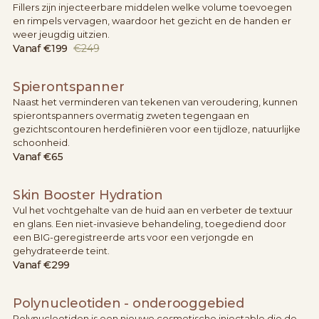
Fillers zijn injecteerbare middelen welke volume toevoegen
en rimpels vervagen, waardoor het gezicht en de handen er
weer jeugdig uitzien.
Vanaf
€199
€249
Spierontspanner
Naast het verminderen van tekenen van veroudering, kunnen
spierontspanners overmatig zweten tegengaan en
gezichtscontouren herdefiniëren voor een tijdloze, natuurlijke
schoonheid.
Vanaf
€65
Skin Booster Hydration
Vul het vochtgehalte van de huid aan en verbeter de textuur
en glans. Een niet-invasieve behandeling, toegediend door
een BIG-geregistreerde arts voor een verjongde en
gehydrateerde teint.
Vanaf
€299
Polynucleotiden - onderooggebied
Polynucleotiden is een nieuwe cosmetische injectable die de