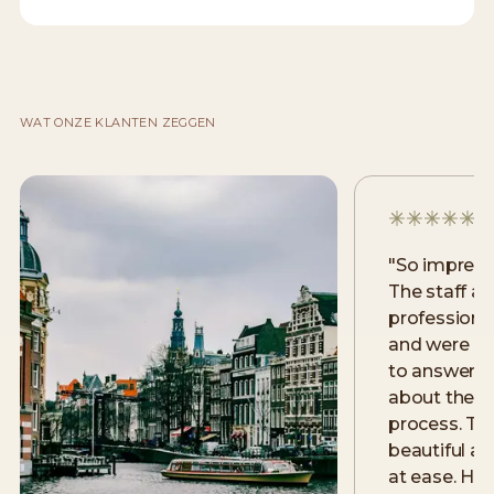
WAT ONZE KLANTEN ZEGGEN
"
So impress
The staff ar
professional
and were m
to answer a
about the la
process. The 
beautiful an
at ease. Hig