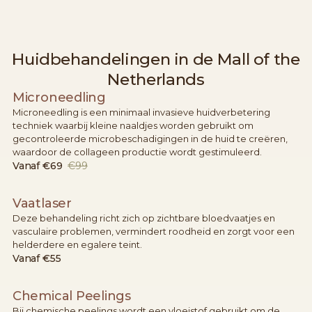
Huidbehandelingen in de Mall of the
Netherlands
Microneedling
Microneedling is een minimaal invasieve huidverbetering
techniek waarbij kleine naaldjes worden gebruikt om
gecontroleerde microbeschadigingen in de huid te creëren,
waardoor de collageen productie wordt gestimuleerd.
Vanaf
€69
€99
Vaatlaser
Deze behandeling richt zich op zichtbare bloedvaatjes en
vasculaire problemen, vermindert roodheid en zorgt voor een
helderdere en egalere teint.
Vanaf
€55
Chemical Peelings
Bij chemische peelings wordt een vloeistof gebruikt om de