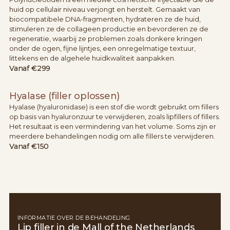
huid op cellulair niveau verjongt en herstelt. Gemaakt van
biocompatibele DNA-fragmenten, hydrateren ze de huid,
stimuleren ze de collageen productie en bevorderen ze de
regeneratie, waarbij ze problemen zoals donkere kringen
onder de ogen, fijne lijntjes, een onregelmatige textuur,
littekens en de algehele huidkwaliteit aanpakken.
Vanaf
€299
Hyalase (filler oplossen)
Hyalase (hyaluronidase) is een stof die wordt gebruikt om fillers
op basis van hyaluronzuur te verwijderen, zoals lipfillers of fillers.
Het resultaat is een vermindering van het volume. Soms zijn er
meerdere behandelingen nodig om alle fillers te verwijderen.
Vanaf
€150
INFORMATIE OVER DE BEHANDELING
Lip filler in de Mall of the Netherlands