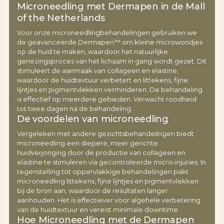
Microneedling met Dermapen in de Mall
of the Netherlands
Voor onze microneedlingbehandelingen gebruiken we
de geavanceerde Dermapen™ om kleine microwondjes
op de huid te maken, waardoor het natuurlijke
genezingsproces van het lichaam in gang wordt gezet. Dit
stimuleert de aanmaak van collageen en elastine,
waardoor de huidtextuur verbetert en littekens, fijne
lijntjes en pigmentvlekken verminderen. De behandeling
is effectief op meerdere gebieden. Verwacht roodheid
tot twee dagen na de behandeling.
De voordelen van microneedling
Vergeleken met andere gezichtsbehandelingen biedt
microneedling een diepere, meer gerichte
huidverjonging door de productie van collageen en
elastine te stimuleren via gecontroleerde micro-injuries. In
tegenstelling tot oppervlakkige behandelingen pakt
microneedling littekens, fijne lijntjes en pigmentvlekken
bij de bron aan, waardoor de resultaten langer
aanhouden. Het is effectiever voor algehele verbetering
van de huidtextuur en vereist minimale downtime.
Hoe Microneedling met de Dermapen