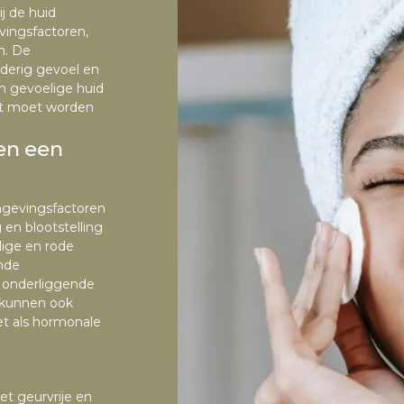
j de huid
vingsfactoren,
n. De
derig gevoel en
en gevoelige huid
cht moet worden
en een
mgevingsfactoren
en blootstelling
lige en rode
nde
n onderliggende
 kunnen ook
et als hormonale
t geurvrije en