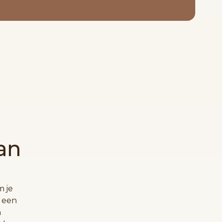
an
m je
n een
n