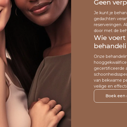
Geen verp
Je kunt je behand
gedachten veran
reserveringen. Al
door met de beh
Wie voert 
behandelin
Onze behandeli
hooggekwalificee
gecertificeerde 
schoonheidsspecia
van bekwame per
veilige en effec
Boek een g