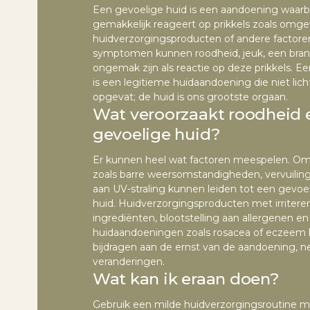
Een gevoelige huid is een aandoening waarbi
gemakkelijk reageert op prikkels zoals omge
huidverzorgingsproducten of andere factore
symptomen kunnen roodheid, jeuk, een bran
ongemak zijn als reactie op deze prikkels. E
is een legitieme huidaandoening die niet li
opgevat; de huid is ons grootste orgaan.
Wat veroorzaakt roodheid 
gevoelige huid?
Er kunnen heel wat factoren meespelen. O
zoals barre weersomstandigheden, vervuiling 
aan UV-straling kunnen leiden tot een gevoe
huid. Huidverzorgingsproducten met irritere
ingrediënten, blootstelling aan allergenen e
huidaandoeningen zoals rosacea of eczeem
bijdragen aan de ernst van de aandoening, n
veranderingen.
Wat kan ik eraan doen?
Gebruik een milde huidverzorgingsroutine me