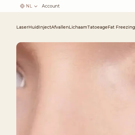
Account
Laser
Huid
Inject
Afvallen
Lichaam
Tatoeage
Fat Freezing