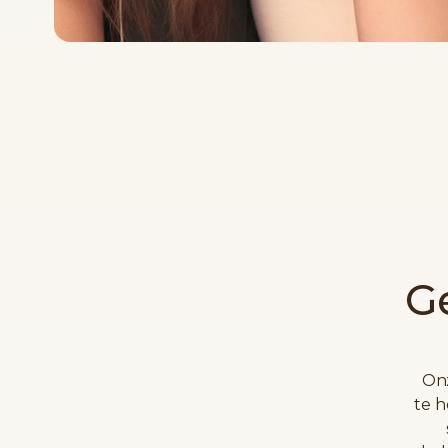
G
Onz
te h