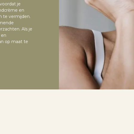
voordat je
andcrème en
n te vermijden.
mmende
zachten. Als je
 en
an op maat te