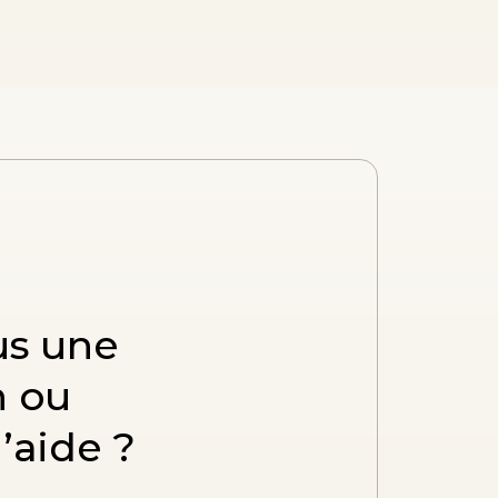
us une
n ou
’aide ?