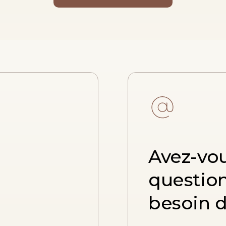
Avez-vo
questio
besoin d