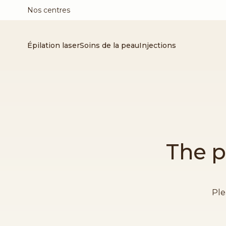
Nos centres
Épilation laser
Soins de la peau
Injections
The p
Ple