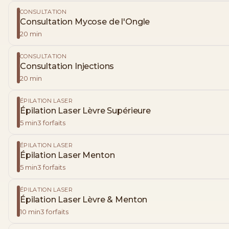
CONSULTATION
Consultation Mycose de l'Ongle
20
min
CONSULTATION
Consultation Injections
20
min
ÉPILATION LASER
Épilation Laser Lèvre Supérieure
5
min
3
forfaits
ÉPILATION LASER
Épilation Laser Menton
5
min
3
forfaits
ÉPILATION LASER
Épilation Laser Lèvre & Menton
10
min
3
forfaits