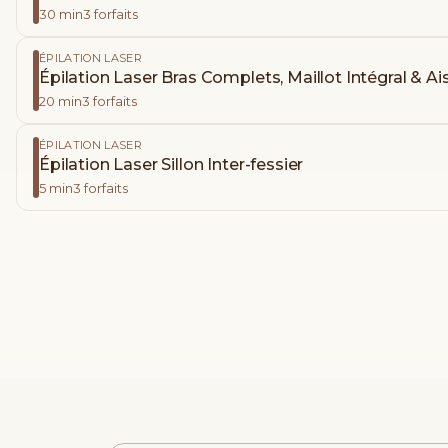
30
min
3
forfaits
ÉPILATION LASER
Épilation Laser Bras Complets, Maillot Intégral & Ai
20
min
3
forfaits
ÉPILATION LASER
Épilation Laser Sillon Inter-fessier
5
min
3
forfaits