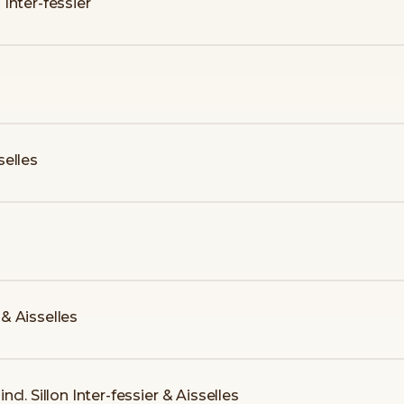
n Inter-fessier
selles
& Aisselles
l. Sillon Inter-fessier & Aisselles