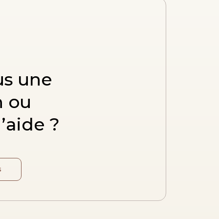
us une
n ou
’aide ?
s